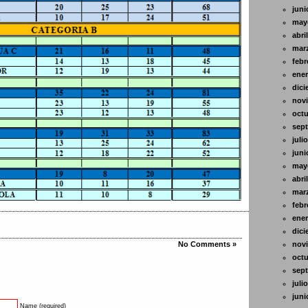
juni
may
abri
mar
febr
ener
dici
nov
octu
sept
juli
juni
may
abri
mar
febr
ener
dici
No Comments »
nov
octu
sept
juli
juni
Name (required)