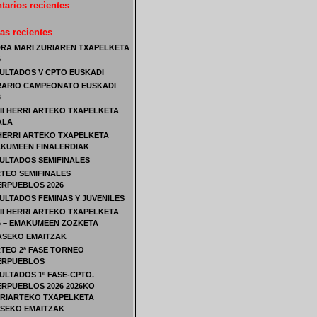
arios recientes
as recientes
RA MARI ZURIAREN TXAPELKETA
6
ULTADOS V CPTO EUSKADI
ARIO CAMPEONATO EUSKADI
6
III HERRI ARTEKO TXAPELKETA
ALA
 HERRI ARTEKO TXAPELKETA
KUMEEN FINALERDIAK
ULTADOS SEMIFINALES
TEO SEMIFINALES
ERPUEBLOS 2026
ULTADOS FEMINAS Y JUVENILES
III HERRI ARTEKO TXAPELKETA
6 – EMAKUMEEN ZOZKETA
FASEKO EMAITZAK
TEO 2ª FASE TORNEO
ERPUEBLOS
ULTADOS 1º FASE-CPTO.
ERPUEBLOS 2026 2026KO
RIARTEKO TXAPELKETA
ASEKO EMAITZAK