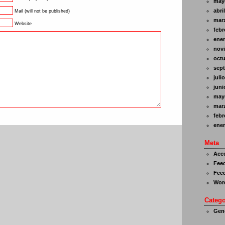
may
abri
Mail (will not be published)
mar
Website
febr
ener
nov
octu
sept
juli
juni
may
mar
febr
ener
Meta
Acc
Feed
Feed
Wor
Catego
Gene