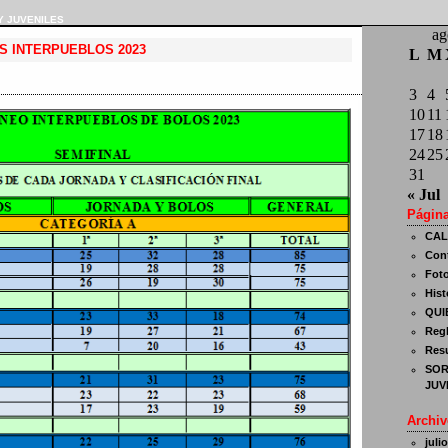
Y JUVENILES
ag
S INTERPUEBLOS 2023
L
M
3
4
10
11
17
18
24
25
31
« Jul
Págin
CAL
Con
Fot
Hist
QUI
Reg
Resu
SOR
JUV
Archiv
juli