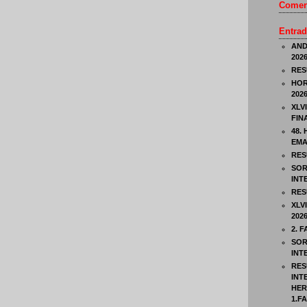
Coment
Entrad
AND
202
RES
HOR
202
XLV
FIN
48.
EMA
RES
SOR
INT
RES
XLV
202
2. 
SOR
INT
RES
INT
HER
1.F