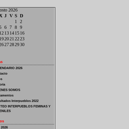
osto 2026
X
J
V
S
D
1
2
5
6
7
8
9
12
13
14
15
16
19
20
21
22
23
26
27
28
29
30
as
ENDARIO 2026
tacto
os
oria
ENES SOMOS
lamentos
ltados Interpueblos 2022
TEO INTERPUEBLOS FEMINAS Y
ENILES
os
o 2026