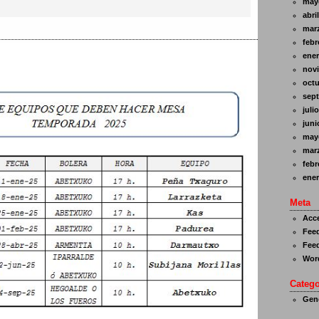
may
abri
mar
febr
ener
nov
octu
sept
juli
juni
may
mar
febr
ener
Meta
Acc
Feed
Feed
Wor
Catego
Gene