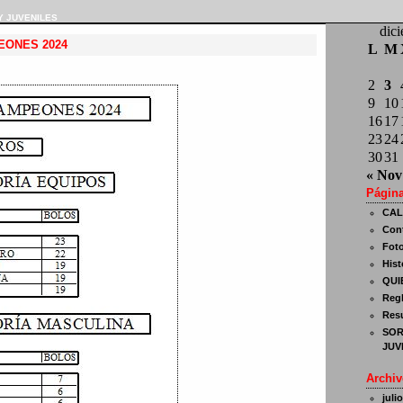
Y JUVENILES
dic
EONES 2024
L
M
2
3
9
10
16
17
23
24
30
31
« Nov
Págin
CAL
Con
Fot
Hist
QUI
Reg
Resu
SOR
JUV
Archiv
juli