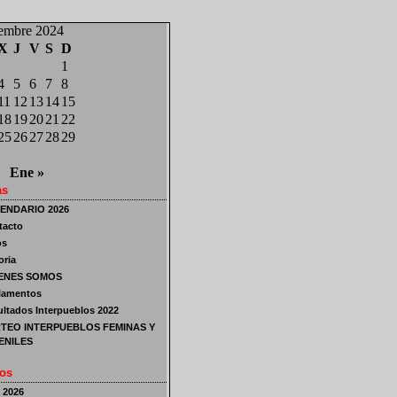
iembre 2024
X
J
V
S
D
1
4
5
6
7
8
11
12
13
14
15
18
19
20
21
22
25
26
27
28
29
Ene »
as
ENDARIO 2026
tacto
os
oria
ENES SOMOS
lamentos
ltados Interpueblos 2022
TEO INTERPUEBLOS FEMINAS Y
ENILES
os
o 2026