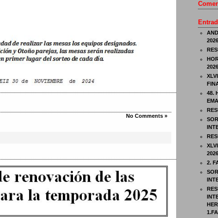
Coment
Entrad
AND
202
RES
HOR
202
XLV
FIN
48.
EMA
RES
No Comments »
SOR
INT
RES
XLV
202
2. 
SOR
INT
RES
INT
HER
1.F