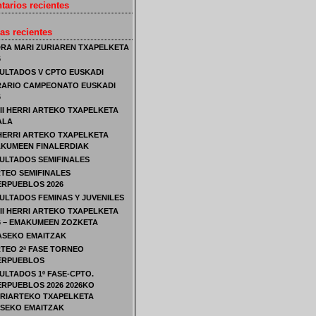
arios recientes
as recientes
RA MARI ZURIAREN TXAPELKETA
6
ULTADOS V CPTO EUSKADI
ARIO CAMPEONATO EUSKADI
6
III HERRI ARTEKO TXAPELKETA
ALA
 HERRI ARTEKO TXAPELKETA
KUMEEN FINALERDIAK
ULTADOS SEMIFINALES
TEO SEMIFINALES
ERPUEBLOS 2026
ULTADOS FEMINAS Y JUVENILES
III HERRI ARTEKO TXAPELKETA
6 – EMAKUMEEN ZOZKETA
FASEKO EMAITZAK
TEO 2ª FASE TORNEO
ERPUEBLOS
ULTADOS 1º FASE-CPTO.
ERPUEBLOS 2026 2026KO
RIARTEKO TXAPELKETA
ASEKO EMAITZAK