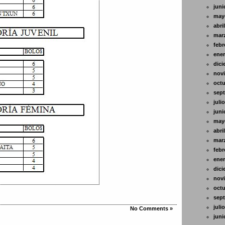
juni
may
abri
mar
febr
ener
dici
nov
octu
sept
juli
juni
may
abri
mar
febr
ener
dici
nov
octu
sept
juli
No Comments »
juni